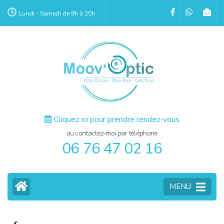
Aller
Lundi - Samedi de 8h à 20h
au
contenu
(Pressez
Entrée)
Cliquez ici pour prendre rendez-vous
ou contactez-moi par téléphone
06 76 47 02 16
MENU