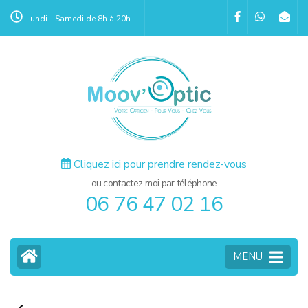
Aller
Lundi - Samedi de 8h à 20h
au
contenu
(Pressez
Entrée)
Cliquez ici pour prendre rendez-vous
ou contactez-moi par téléphone
06 76 47 02 16
MENU