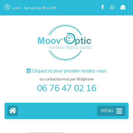
Aller
Lundi - Samedi de 8h à 20h
au
contenu
(Pressez
Entrée)
Cliquez ici pour prendre rendez-vous
ou contactez-moi par téléphone
06 76 47 02 16
MENU