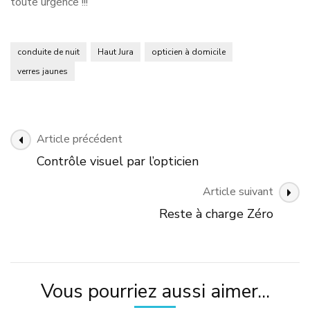
toute urgence !!!
conduite de nuit
Haut Jura
opticien à domicile
verres jaunes
Navigation
Article précédent
des
Contrôle visuel par l’opticien
articles
Article suivant
Reste à charge Zéro
Vous pourriez aussi aimer...