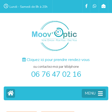
Aller
Lundi - Samedi de 8h à 20h
au
contenu
(Pressez
Entrée)
Cliquez ici pour prendre rendez-vous
ou contactez-moi par téléphone
06 76 47 02 16
MENU