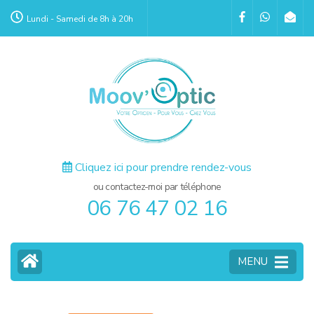
Aller
Lundi - Samedi de 8h à 20h
au
contenu
(Pressez
Entrée)
Cliquez ici pour prendre rendez-vous
ou contactez-moi par téléphone
06 76 47 02 16
MENU