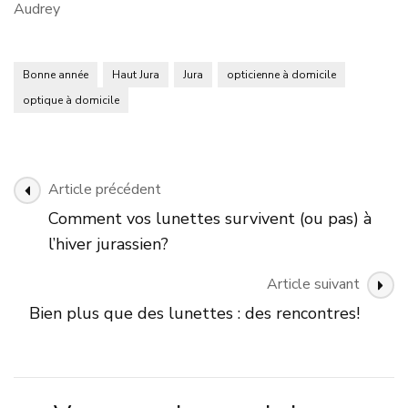
Audrey
Bonne année
Haut Jura
Jura
opticienne à domicile
optique à domicile
Navigation
Article précédent
des
Comment vos lunettes survivent (ou pas) à
articles
l’hiver jurassien?
Article suivant
Bien plus que des lunettes : des rencontres!